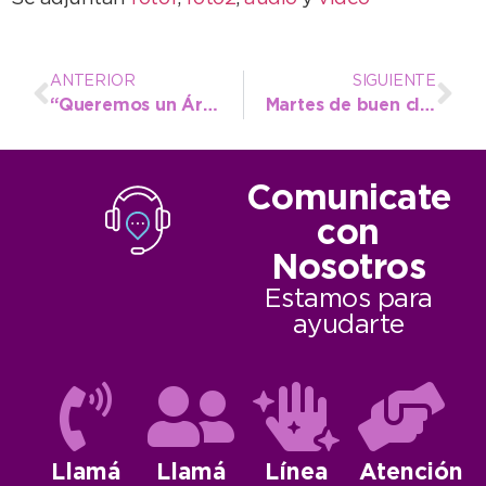
ANTERIOR
SIGUIENTE
“Queremos un Árbol de Navidad que sea de la gente”
Martes de buen clima, pero con vientos del sudeste
Comunicate
con
Nosotros
Estamos para
ayudarte
Llamá
Llamá
Línea
Atención