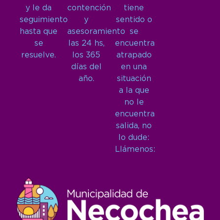
y le da
contención
tiene
seguimiento
y
sentido o
hasta que
asesoramiento
se
se
las 24 hs,
encuentra
resuelve.
los 365
atrapado
días del
en una
año.
situación
a la que
no le
encuentra
salida, no
lo dude:
Llámenos: