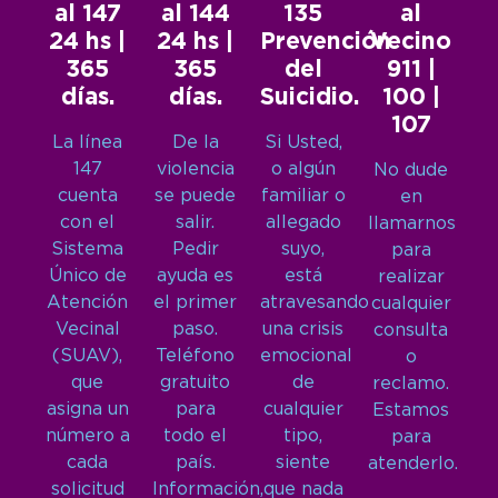
al 147
al 144
135
al
24 hs |
24 hs |
Prevención
Vecino
365
365
del
911 |
días.
días.
Suicidio.
100 |
107
La línea
De la
Si Usted,
147
violencia
o algún
No dude
cuenta
se puede
familiar o
en
con el
salir.
allegado
llamarnos
Sistema
Pedir
suyo,
para
Único de
ayuda es
está
realizar
Atención
el primer
atravesando
cualquier
Vecinal
paso.
una crisis
consulta
(SUAV),
Teléfono
emocional
o
que
gratuito
de
reclamo.
asigna un
para
cualquier
Estamos
número a
todo el
tipo,
para
cada
país.
siente
atenderlo.
solicitud
Información,
que nada