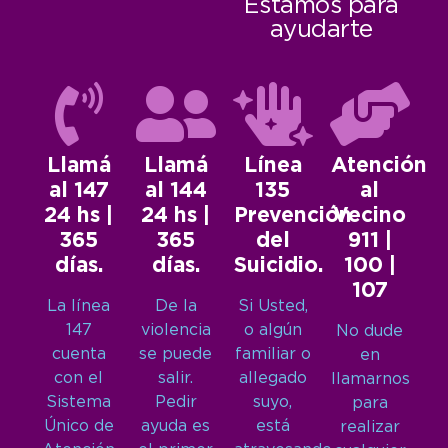
Estamos para
ayudarte
Llamá
Llamá
Línea
Atención
al 147
al 144
135
al
24 hs |
24 hs |
Prevención
Vecino
365
365
del
911 |
días.
días.
Suicidio.
100 |
107
La línea
De la
Si Usted,
147
violencia
o algún
No dude
cuenta
se puede
familiar o
en
con el
salir.
allegado
llamarnos
Sistema
Pedir
suyo,
para
Único de
ayuda es
está
realizar