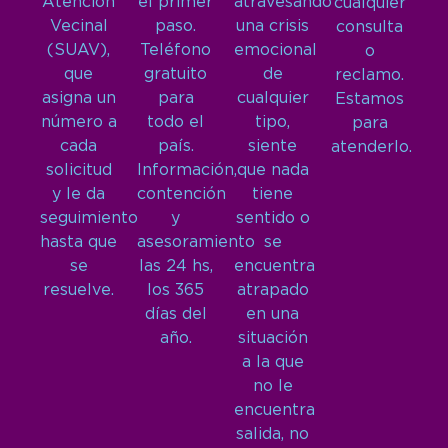
Atención
el primer
atravesando
cualquier
Vecinal
paso.
una crisis
consulta
(SUAV),
Teléfono
emocional
o
que
gratuito
de
reclamo.
asigna un
para
cualquier
Estamos
número a
todo el
tipo,
para
cada
país.
siente
atenderlo.
solicitud
Información,
que nada
y le da
contención
tiene
seguimiento
y
sentido o
hasta que
asesoramiento
se
se
las 24 hs,
encuentra
resuelve.
los 365
atrapado
días del
en una
año.
situación
a la que
no le
encuentra
salida, no