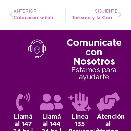
ANTERIOR
SIGUIENTE
Colocaron señalización en el control de Ruta 86 y en el acceso a Costa Bonita
Turismo y la Coordinadora de Colectividades Extranjeras trabajan en conjunto para la Feria 2021
Comunicate
con
Nosotros
Estamos para
ayudarte
Llamá
Llamá
Línea
Atención
al 147
al 144
135
al