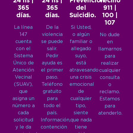
24 hs |
24 hs |
Prevención
Vecino
365
365
del
911 |
días.
días.
Suicidio.
100 |
107
La línea
De la
Si Usted,
147
violencia
o algún
No dude
cuenta
se puede
familiar o
en
con el
salir.
allegado
llamarnos
Sistema
Pedir
suyo,
para
Único de
ayuda es
está
realizar
Atención
el primer
atravesando
cualquier
Vecinal
paso.
una crisis
consulta
(SUAV),
Teléfono
emocional
o
que
gratuito
de
reclamo.
asigna un
para
cualquier
Estamos
número a
todo el
tipo,
para
cada
país.
siente
atenderlo.
solicitud
Información,
que nada
y le da
contención
tiene