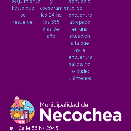
seguimiento
y
sentido o
hasta que
asesoramiento
se
se
las 24 hs,
encuentra
resuelve.
los 365
atrapado
días del
en una
año.
situación
a la que
no le
encuentra
salida, no
lo dude:
Llámenos:
Calle 56 Nº 2945