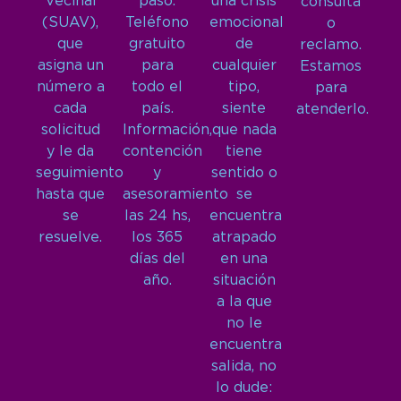
Vecinal
paso.
una crisis
consulta
(SUAV),
Teléfono
emocional
o
que
gratuito
de
reclamo.
asigna un
para
cualquier
Estamos
número a
todo el
tipo,
para
cada
país.
siente
atenderlo.
solicitud
Información,
que nada
y le da
contención
tiene
seguimiento
y
sentido o
hasta que
asesoramiento
se
se
las 24 hs,
encuentra
resuelve.
los 365
atrapado
días del
en una
año.
situación
a la que
no le
encuentra
salida, no
lo dude: