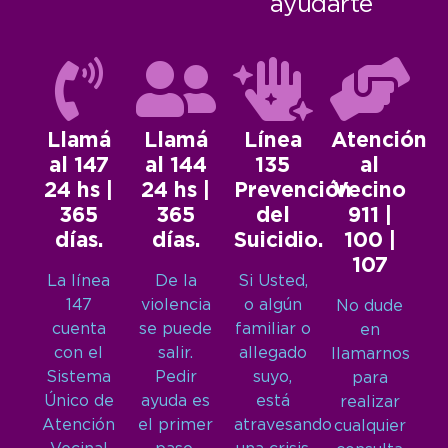
ayudarte
Llamá
Llamá
Línea
Atención
al 147
al 144
135
al
24 hs |
24 hs |
Prevención
Vecino
365
365
del
911 |
días.
días.
Suicidio.
100 |
107
La línea
De la
Si Usted,
147
violencia
o algún
No dude
cuenta
se puede
familiar o
en
con el
salir.
allegado
llamarnos
Sistema
Pedir
suyo,
para
Único de
ayuda es
está
realizar
Atención
el primer
atravesando
cualquier