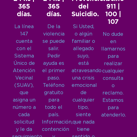
365
365
del
911 |
días.
días.
Suicidio.
100 |
107
La línea
De la
Si Usted,
147
violencia
o algún
No dude
cuenta
se puede
familiar o
en
con el
salir.
allegado
llamarnos
Sistema
Pedir
suyo,
para
Único de
ayuda es
está
realizar
Atención
el primer
atravesando
cualquier
Vecinal
paso.
una crisis
consulta
(SUAV),
Teléfono
emocional
o
que
gratuito
de
reclamo.
asigna un
para
cualquier
Estamos
número a
todo el
tipo,
para
cada
país.
siente
atenderlo.
solicitud
Información,
que nada
y le da
contención
tiene
seguimiento
y
sentido o