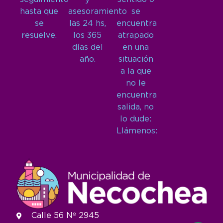
hasta que
asesoramiento
se
se
las 24 hs,
encuentra
resuelve.
los 365
atrapado
días del
en una
año.
situación
a la que
no le
encuentra
salida, no
lo dude:
Llámenos:
Calle 56 Nº 2945