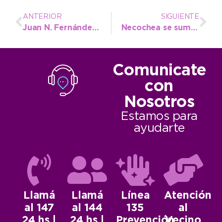
ANTERIOR
SIGUIENTE
Juan N. Fernández cumple 116 años y los festejos serán el 5 y 6 de abril
Necochea se suma con sus CAPS a la Campaña de vacunación antigripal 2025
Comunicate
con
Nosotros
Estamos para
ayudarte
Llamá
Llamá
Línea
Atención
al 147
al 144
135
al
24 hs |
24 hs |
Prevención
Vecino