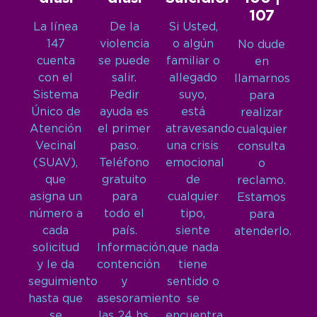
107
La línea
De la
Si Usted,
147
violencia
o algún
No dude
cuenta
se puede
familiar o
en
con el
salir.
allegado
llamarnos
Sistema
Pedir
suyo,
para
Único de
ayuda es
está
realizar
Atención
el primer
atravesando
cualquier
Vecinal
paso.
una crisis
consulta
(SUAV),
Teléfono
emocional
o
que
gratuito
de
reclamo.
asigna un
para
cualquier
Estamos
número a
todo el
tipo,
para
cada
país.
siente
atenderlo.
solicitud
Información,
que nada
y le da
contención
tiene
seguimiento
y
sentido o
hasta que
asesoramiento
se
se
las 24 hs,
encuentra