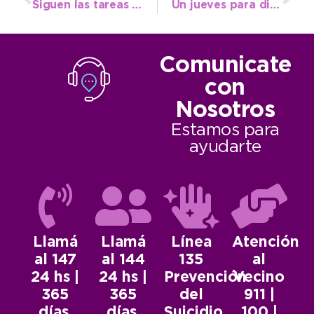
Siguen las tareas de mantenimiento y reparación en el Distrito
Un jueves para disfrutar al aire libre
Comunicate
con
Nosotros
Estamos para
ayudarte
Llamá
Llamá
Línea
Atención
al 147
al 144
135
al
24 hs |
24 hs |
Prevención
Vecino
365
365
del
911 |
días.
días.
Suicidio.
100 |