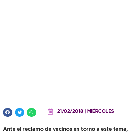
El Municipio limpiará terrenos
abandonados, pero notificará a
los dueños que no se hacen
cargo
21/02/2018 | MIÉRCOLES
Ante el reclamo de vecinos en torno a este tema,