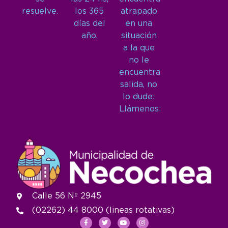
resuelve.
los 365
atrapado
días del
en una
año.
situación
a la que
no le
encuentra
salida, no
lo dude:
Llámenos:
Calle 56 Nº 2945
(02262) 44 8000 (lineas rotativas)