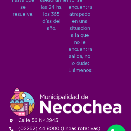
hasta que
asesoramiento
se
se
las 24 hs,
encuentra
resuelve.
los 365
atrapado
días del
en una
año.
situación
a la que
no le
encuentra
salida, no
lo dude:
Llámenos:
Calle 56 Nº 2945
(02262) 44 8000 (lineas rotativas)