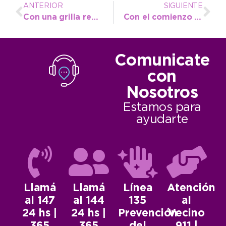
ANTERIOR
SIGUIENTE
Con una grilla repleta de espectáculos y el show de Rocío Quiroz, Juan N. Fernández festeja su aniversario
Con el comienzo de abril se anuncia nueva inspección obligatoria de remises
Comunicate
con
Nosotros
Estamos para
ayudarte
Llamá
Llamá
Línea
Atención
al 147
al 144
135
al
24 hs |
24 hs |
Prevención
Vecino