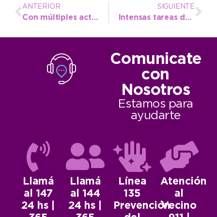
ANTERIOR
SIGUIENTE
Con múltiples actividades, quedó inaugurada la Feria del Libro y de las Artes
Intensas tareas del Emsur en los ejidos urbanos de Necochea y Quequén
Comunicate
con
Nosotros
Estamos para
ayudarte
Llamá
Llamá
Línea
Atención
al 147
al 144
135
al
24 hs |
24 hs |
Prevención
Vecino