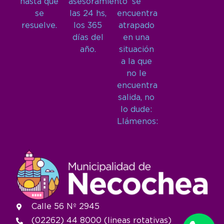
hasta que
asesoramiento
se
se
las 24 hs,
encuentra
resuelve.
los 365
atrapado
días del
en una
año.
situación
a la que
no le
encuentra
salida, no
lo dude:
Llámenos:
Calle 56 Nº 2945
(02262) 44 8000 (lineas rotativas)