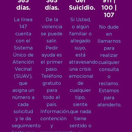
365
365
del
911 |
días.
días.
Suicidio.
100 |
107
La línea
De la
Si Usted,
147
violencia
o algún
No dude
cuenta
se puede
familiar o
en
con el
salir.
allegado
llamarnos
Sistema
Pedir
suyo,
para
Único de
ayuda es
está
realizar
Atención
el primer
atravesando
cualquier
Vecinal
paso.
una crisis
consulta
(SUAV),
Teléfono
emocional
o
que
gratuito
de
reclamo.
asigna un
para
cualquier
Estamos
número a
todo el
tipo,
para
cada
país.
siente
atenderlo.
solicitud
Información,
que nada
y le da
contención
tiene
seguimiento
y
sentido o