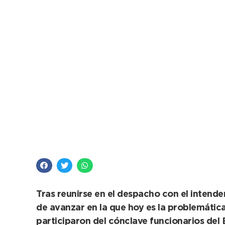
El municipio y Groo
trabajo en conjunto
Tras reunirse en el despacho con el intend
de avanzar en la que hoy es la problemátic
participaron del cónclave funcionarios del E