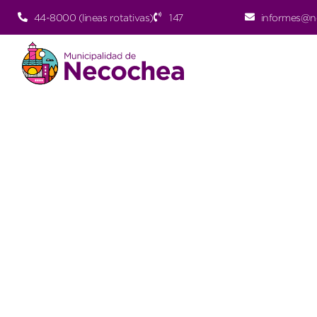
44-8000 (lineas rotativas)
147
informes@n