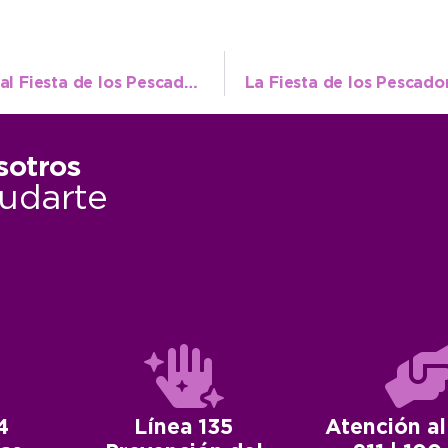
El ENTUR ultima detalles para la tradicional Fiesta de los Pescadores y el Mar
sotros
udarte
4
Línea 135
Atención al