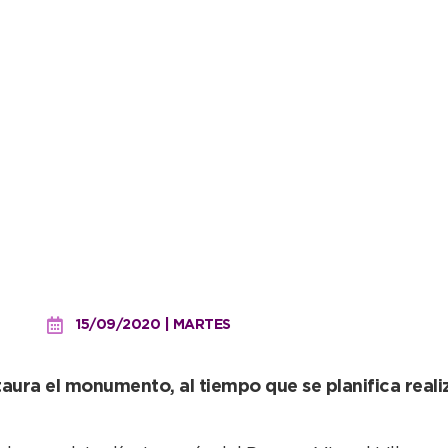
ociación Japonesa trabaja
onés
15/09/2020 | MARTES
staura el monumento, al tiempo que se planifica reali