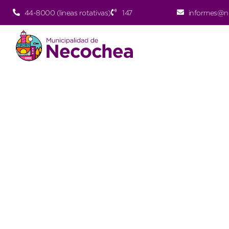
44-8000 (lineas rotativas)
147
informes@n