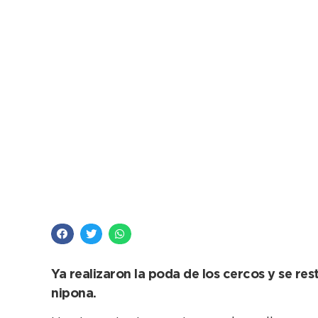
El municipio y la As
valor del Jardín Jap
Ya realizaron la poda de los cercos y se re
nipona.