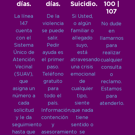
días.
días.
Suicidio.
100 |
107
La línea
De la
Si Usted,
147
violencia
o algún
No dude
cuenta
se puede
familiar o
en
con el
salir.
allegado
llamarnos
Sistema
Pedir
suyo,
para
Único de
ayuda es
está
realizar
Atención
el primer
atravesando
cualquier
Vecinal
paso.
una crisis
consulta
(SUAV),
Teléfono
emocional
o
que
gratuito
de
reclamo.
asigna un
para
cualquier
Estamos
número a
todo el
tipo,
para
cada
país.
siente
atenderlo.
solicitud
Información,
que nada
y le da
contención
tiene
seguimiento
y
sentido o
hasta que
asesoramiento
se