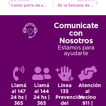
ANTERIOR
SIGUIENTE
Como parte de su exitosa travesía desde Calafate, “Coco” Urbano fue recibido en Necochea
En la Semana de la Memoria, Juventud participó de un conversatorio junto a referentes provinciales
Comunicate
con
Nosotros
Estamos para
ayudarte
Llamá
Llamá
Línea
Atención
al 147
al 144
135
al
24 hs |
24 hs |
Prevención
Vecino
365
365
del
911 |