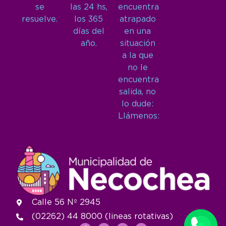
se
las 24 hs,
encuentra
resuelve.
los 365
atrapado
días del
en una
año.
situación
a la que
no le
encuentra
salida, no
lo dude:
Llámenos:
Calle 56 Nº 2945
(02262) 44 8000 (lineas rotativas)