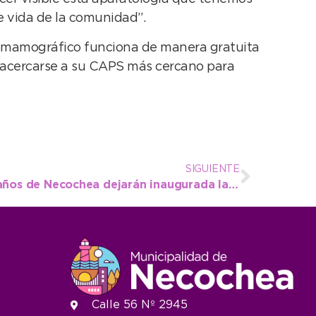
e vida de la comunidad”.
icio mamográfico funciona de manera gratuita
n acercarse a su CAPS más cercano para
SIGUIENTE
Los festejos por los 144 años de Necochea dejarán inaugurada la temporada de verano
Calle 56 Nº 2945