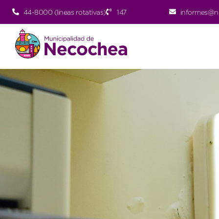
44-8000 (lineas rotativas)
147
informes@n