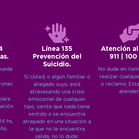
4
Línea 135
Atención al
as.
Prevención del
911 | 100
Suicidio.
puede
No dude en llam
realizar cualqui
Si Usted, o algún familiar o
primer
o reclamo. Est
allegado suyo, está
atender
atravesando una crisis
 para
emocional de cualquier
ación,
tipo, siente que nada tiene
sentido o se encuentra
24 hs,
atrapado en una situación a
año.
la que no le encuentra
salida, no lo dude: