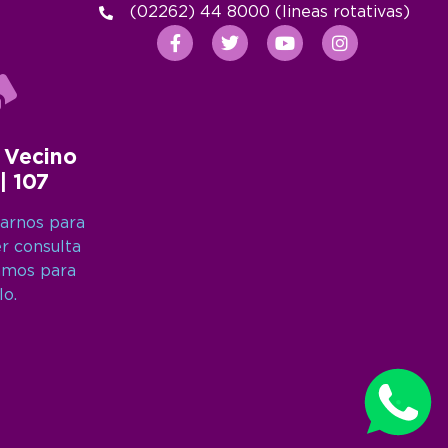
(02262) 44 8000 (lineas rotativas)
 Vecino
 | 107
arnos para
er consulta
amos para
lo.