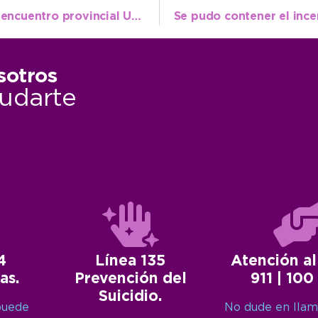
La escuela de atletismo participará en un encuentro provincial U12-U14 en San Cayetano
sotros
udarte
4
Línea 135
Atención al
as.
Prevención del
911 | 100
Suicidio.
puede
No dude en llam