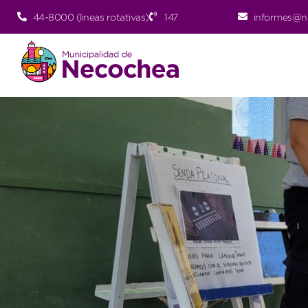
44-8000 (lineas rotativas)
147
informes@n