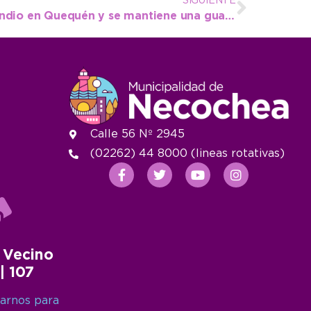
SIGUIENTE
Se pudo contener el incendio en Quequén y se mantiene una guardia de cenizas permanente
Calle 56 Nº 2945
(02262) 44 8000 (lineas rotativas)
 Vecino
 | 107
arnos para