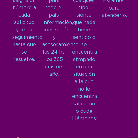
asigna un
para
cualquier
Estamos
número a
todo el
tipo,
para
cada
país.
siente
atenderlo.
solicitud
Información,
que nada
y le da
contención
tiene
seguimiento
y
sentido o
hasta que
asesoramiento
se
se
las 24 hs,
encuentra
resuelve.
los 365
atrapado
días del
en una
año.
situación
a la que
no le
encuentra
salida, no
lo dude:
Llámenos: