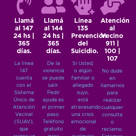
Llamá
Llamá
Línea
Atención
al 147
al 144
135
al
24 hs |
24 hs |
Prevención
Vecino
365
365
del
911 |
días.
días.
Suicidio.
100 |
107
La línea
De la
Si Usted,
147
violencia
o algún
No dude
cuenta
se puede
familiar o
en
con el
salir.
allegado
llamarnos
Sistema
Pedir
suyo,
para
Único de
ayuda es
está
realizar
Atención
el primer
atravesando
cualquier
Vecinal
paso.
una crisis
consulta
(SUAV),
Teléfono
emocional
o
que
gratuito
de
reclamo.