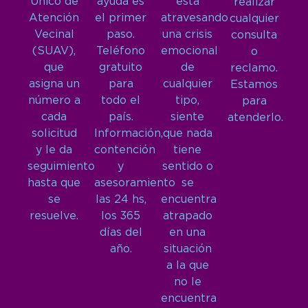
Único de
ayuda es
está
realizar
Atención
el primer
atravesando
cualquier
Vecinal
paso.
una crisis
consulta
(SUAV),
Teléfono
emocional
o
que
gratuito
de
reclamo.
asigna un
para
cualquier
Estamos
número a
todo el
tipo,
para
cada
país.
siente
atenderlo.
solicitud
Información,
que nada
y le da
contención
tiene
seguimiento
y
sentido o
hasta que
asesoramiento
se
se
las 24 hs,
encuentra
resuelve.
los 365
atrapado
días del
en una
año.
situación
a la que
no le
encuentra