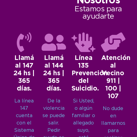
Nosotros
Estamos para
ayudarte
Llamá
Llamá
Línea
Atención
al 147
al 144
135
al
24 hs |
24 hs |
Prevención
Vecino
365
365
del
911 |
días.
días.
Suicidio.
100 |
107
La línea
De la
Si Usted,
147
violencia
o algún
No dude
cuenta
se puede
familiar o
en
con el
salir.
allegado
llamarnos
Sistema
Pedir
suyo,
para