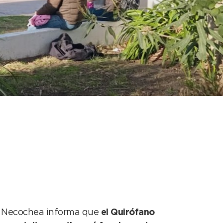
n Quequén durante
e Necochea informa que
el Quirófano