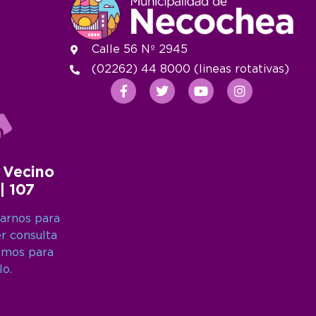
Calle 56 Nº 2945
(02262) 44 8000 (lineas rotativas)
 Vecino
 | 107
arnos para
er consulta
amos para
lo.