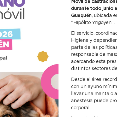
Móvil de castracion
durante todo junio 
Quequén
, ubicada en
“Hipólito Yrigoyen”.
El servicio, coordin
Higiene y dependien
parte de las política
responsable de masc
acercando esta prest
distintos sectores de
Desde el área record
con un ayuno mínimo
llevar una manta o a
anestesia puede pro
corporal.