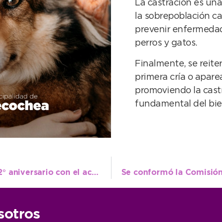
La castración es una
la sobrepoblación ca
prevenir enfermedad
perros y gatos.
Finalmente, se reite
primera cría o aparea
promoviendo la cas
fundamental del bie
El Instituto Superior Municipal celebra su 2° aniversario con el acto de este viernes y la función del domingo
sotros