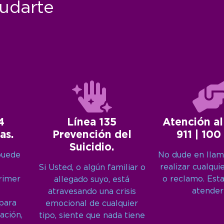
udarte
4
Línea 135
Atención al
as.
Prevención del
911 | 100
Suicidio.
puede
No dude en llam
realizar cualqui
Si Usted, o algún familiar o
primer
o reclamo. Est
allegado suyo, está
atender
atravesando una crisis
 para
emocional de cualquier
ación,
tipo, siente que nada tiene