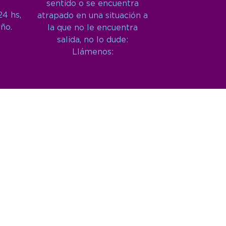
sentido o se encuentra
24 hs,
atrapado en una situación a
año.
la que no le encuentra
salida, no lo dude:
Llámenos: