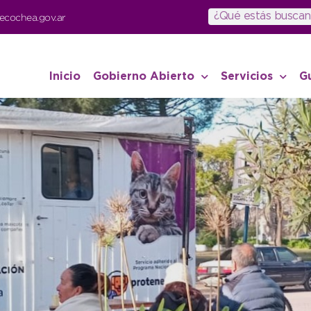
ecochea.gov.ar
Inicio
Gobierno Abierto
Servicios
G