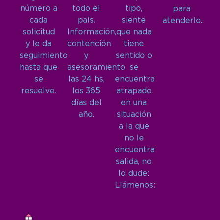
número a
todo el
tipo,
para
cada
país.
siente
atenderlo.
solicitud
Información,
que nada
y le da
contención
tiene
seguimiento
y
sentido o
hasta que
asesoramiento
se
se
las 24 hs,
encuentra
resuelve.
los 365
atrapado
días del
en una
año.
situación
a la que
no le
encuentra
salida, no
lo dude:
Llámenos: