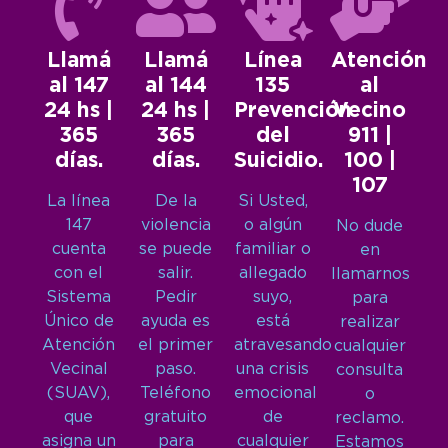
Llamá
Llamá
Línea
Atención
al 147
al 144
135
al
24 hs |
24 hs |
Prevención
Vecino
365
365
del
911 |
días.
días.
Suicidio.
100 |
107
La línea
De la
Si Usted,
147
violencia
o algún
No dude
cuenta
se puede
familiar o
en
con el
salir.
allegado
llamarnos
Sistema
Pedir
suyo,
para
Único de
ayuda es
está
realizar
Atención
el primer
atravesando
cualquier
Vecinal
paso.
una crisis
consulta
(SUAV),
Teléfono
emocional
o
que
gratuito
de
reclamo.
asigna un
para
cualquier
Estamos