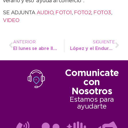
verano y eso ayuda al comercio”.
SE ADJUNTA
AUDIO
,
FOTO1
,
FOTO2
,
FOTO3
,
VIDEO
ANTERIOR
SIGUIENTE
El lunes se abre llamado a licitación pública para la concesión del exTarsis
López y el Enduropale 2018: “Apoyamos todo aquel evento que posicione a la ciudad”
Comunicate
con
Nosotros
Estamos para
ayudarte