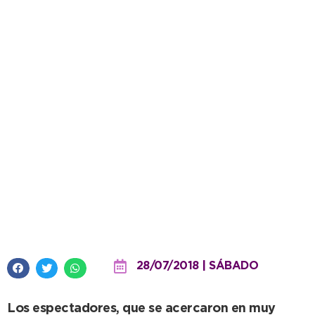
El ruido de los motores y el
masivo público le ganaron a la
lluvia en el inicio del Enduropale
2018
28/07/2018 | SÁBADO
Los espectadores, que se acercaron en muy