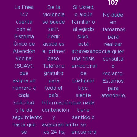
107
La línea
De la
Si Usted,
147
violencia
o algún
No dude
cuenta
se puede
familiar o
en
con el
salir.
allegado
llamarnos
Sistema
Pedir
suyo,
para
Único de
ayuda es
está
realizar
Atención
el primer
atravesando
cualquier
Vecinal
paso.
una crisis
consulta
(SUAV),
Teléfono
emocional
o
que
gratuito
de
reclamo.
asigna un
para
cualquier
Estamos
número a
todo el
tipo,
para
cada
país.
siente
atenderlo.
solicitud
Información,
que nada
y le da
contención
tiene
seguimiento
y
sentido o
hasta que
asesoramiento
se
se
las 24 hs,
encuentra