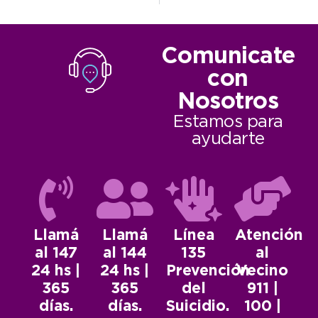
Comunicate
con
Nosotros
Estamos para
ayudarte
Llamá
Llamá
Línea
Atención
al 147
al 144
135
al
24 hs |
24 hs |
Prevención
Vecino
365
365
del
911 |
días.
días.
Suicidio.
100 |