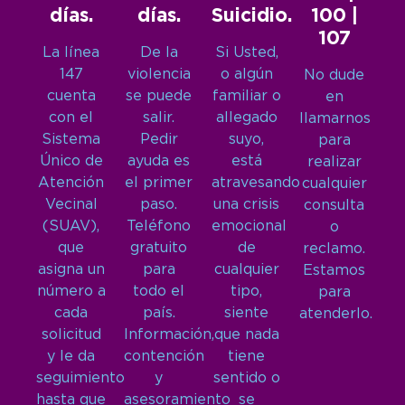
días.
días.
Suicidio.
100 |
107
La línea
De la
Si Usted,
147
violencia
o algún
No dude
cuenta
se puede
familiar o
en
con el
salir.
allegado
llamarnos
Sistema
Pedir
suyo,
para
Único de
ayuda es
está
realizar
Atención
el primer
atravesando
cualquier
Vecinal
paso.
una crisis
consulta
(SUAV),
Teléfono
emocional
o
que
gratuito
de
reclamo.
asigna un
para
cualquier
Estamos
número a
todo el
tipo,
para
cada
país.
siente
atenderlo.
solicitud
Información,
que nada
y le da
contención
tiene
seguimiento
y
sentido o
hasta que
asesoramiento
se