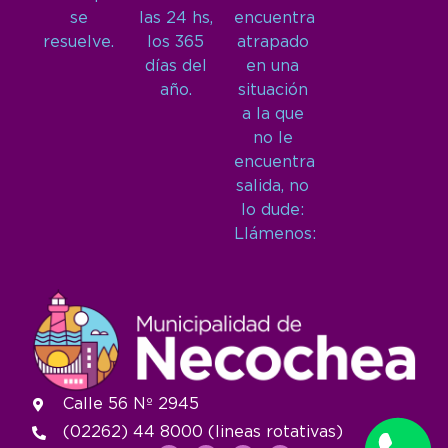
se
las 24 hs,
encuentra
resuelve.
los 365
atrapado
días del
en una
año.
situación
a la que
no le
encuentra
salida, no
lo dude:
Llámenos:
Calle 56 Nº 2945
(02262) 44 8000 (lineas rotativas)