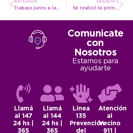
ANTERIOR
SIGUIENTE
Trabajo junto a la Cooperadora del Hospital Ferreyra para mejorar sectores y servicios del nosocomio
Se realizó la primera Mesa Distrital de COPRET para fortalecer el vínculo entre educación y trabajo
Comunicate
con
Nosotros
Estamos para
ayudarte
Llamá
Llamá
Línea
Atención
al 147
al 144
135
al
24 hs |
24 hs |
Prevención
Vecino
365
365
del
911 |