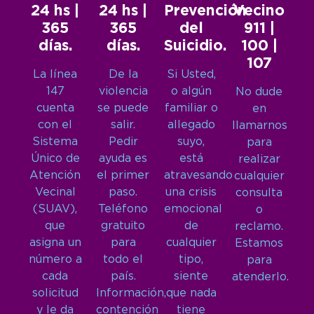
24 hs |
24 hs |
Prevención
Vecino
365
365
del
911 |
días.
días.
Suicidio.
100 |
107
La línea
De la
Si Usted,
147
violencia
o algún
No dude
cuenta
se puede
familiar o
en
con el
salir.
allegado
llamarnos
Sistema
Pedir
suyo,
para
Único de
ayuda es
está
realizar
Atención
el primer
atravesando
cualquier
Vecinal
paso.
una crisis
consulta
(SUAV),
Teléfono
emocional
o
que
gratuito
de
reclamo.
asigna un
para
cualquier
Estamos
número a
todo el
tipo,
para
cada
país.
siente
atenderlo.
solicitud
Información,
que nada
y le da
contención
tiene