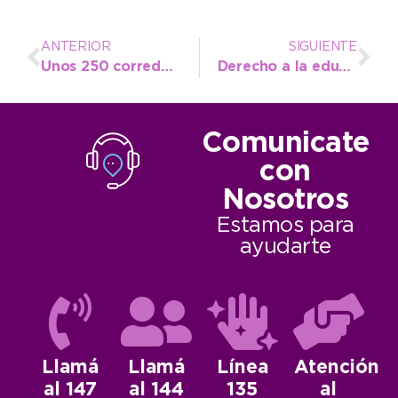
ANTERIOR
SIGUIENTE
Unos 250 corredores y figuras del atletismo dirán presente en el cross provincial de Necochea
Derecho a la educación, accesibilidad y una sociedad más justa
Comunicate
con
Nosotros
Estamos para
ayudarte
Llamá
Llamá
Línea
Atención
al 147
al 144
135
al