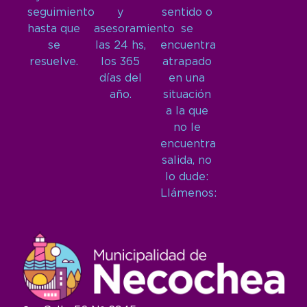
seguimiento
y
sentido o
hasta que
asesoramiento
se
se
las 24 hs,
encuentra
resuelve.
los 365
atrapado
días del
en una
año.
situación
a la que
no le
encuentra
salida, no
lo dude:
Llámenos: