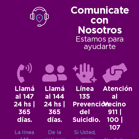
Comunicate
con
Nosotros
Estamos para
ayudarte
Llamá
Llamá
Línea
Atención
al 147
al 144
135
al
24 hs |
24 hs |
Prevención
Vecino
365
365
del
911 |
días.
días.
Suicidio.
100 |
107
La línea
De la
Si Usted,