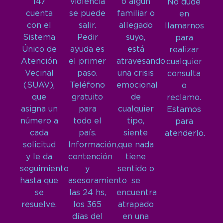
147
violencia
o algún
No dude
cuenta
se puede
familiar o
en
con el
salir.
allegado
llamarnos
Sistema
Pedir
suyo,
para
Único de
ayuda es
está
realizar
Atención
el primer
atravesando
cualquier
Vecinal
paso.
una crisis
consulta
(SUAV),
Teléfono
emocional
o
que
gratuito
de
reclamo.
asigna un
para
cualquier
Estamos
número a
todo el
tipo,
para
cada
país.
siente
atenderlo.
solicitud
Información,
que nada
y le da
contención
tiene
seguimiento
y
sentido o
hasta que
asesoramiento
se
se
las 24 hs,
encuentra
resuelve.
los 365
atrapado
días del
en una