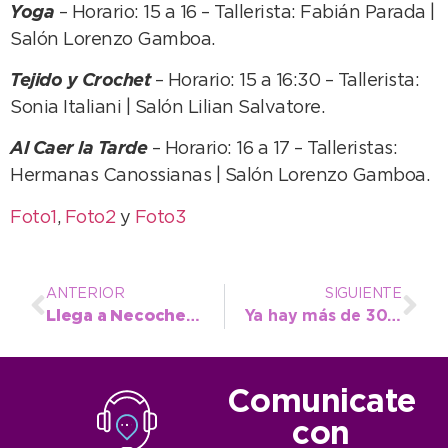
Yoga
– Horario: 15 a 16 – Tallerista: Fabián Parada |
Salón Lorenzo Gamboa.
Tejido y Crochet
– Horario: 15 a 16:30 – Tallerista:
Sonia Italiani | Salón Lilian Salvatore.
Al Caer la Tarde
– Horario: 16 a 17 – Talleristas:
Hermanas Canossianas | Salón Lorenzo Gamboa.
Foto1
,
Foto2
y
Foto3
ANTERIOR
SIGUIENTE
Llega a Necochea la segunda edición del Festival Internacional “Lady Tango”
Ya hay más de 300 consultas por becas municipales para estudiantes de nivel superior
Comunicate
con