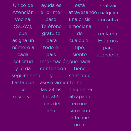
Único de
ayuda es
está
realizar
Atención
el primer
atravesando
cualquier
Vecinal
paso.
una crisis
consulta
(SUAV),
Teléfono
emocional
o
que
gratuito
de
reclamo.
asigna un
para
cualquier
Estamos
número a
todo el
tipo,
para
cada
país.
siente
atenderlo.
solicitud
Información,
que nada
y le da
contención
tiene
seguimiento
y
sentido o
hasta que
asesoramiento
se
se
las 24 hs,
encuentra
resuelve.
los 365
atrapado
días del
en una
año.
situación
a la que
no le