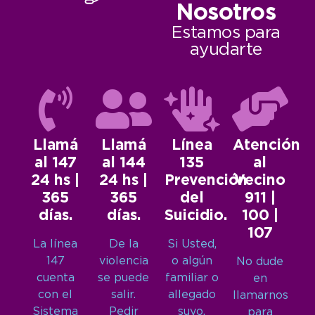
Nosotros
Estamos para
ayudarte
Llamá
Llamá
Línea
Atención
al 147
al 144
135
al
24 hs |
24 hs |
Prevención
Vecino
365
365
del
911 |
días.
días.
Suicidio.
100 |
107
La línea
De la
Si Usted,
147
violencia
o algún
No dude
cuenta
se puede
familiar o
en
con el
salir.
allegado
llamarnos
Sistema
Pedir
suyo,
para