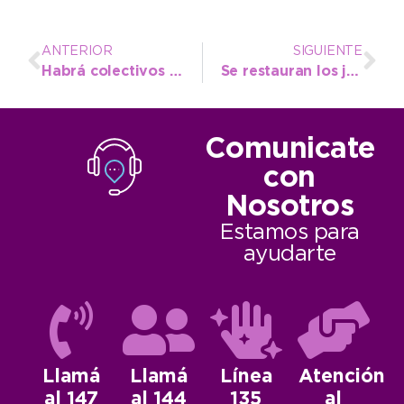
ANTERIOR
SIGUIENTE
Habrá colectivos gratis para el Vía Crucis ribereño del Viernes Santo
Se restauran los juegos de la Plaza Dardo Rocha
Comunicate
con
Nosotros
Estamos para
ayudarte
Llamá
Llamá
Línea
Atención
al 147
al 144
135
al