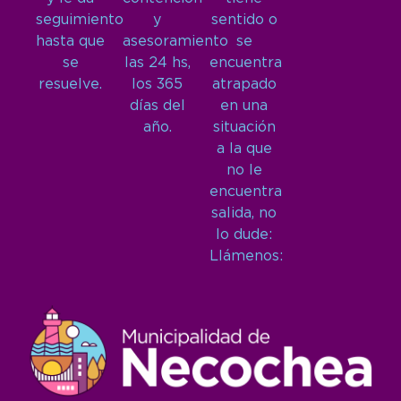
seguimiento
y
sentido o
hasta que
asesoramiento
se
se
las 24 hs,
encuentra
resuelve.
los 365
atrapado
días del
en una
año.
situación
a la que
no le
encuentra
salida, no
lo dude:
Llámenos: