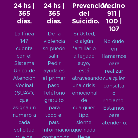
24 hs |
24 hs |
Prevención
Vecino
365
365
del
911 |
días.
días.
Suicidio.
100 |
107
La línea
De la
Si Usted,
147
violencia
o algún
No dude
cuenta
se puede
familiar o
en
con el
salir.
allegado
llamarnos
Sistema
Pedir
suyo,
para
Único de
ayuda es
está
realizar
Atención
el primer
atravesando
cualquier
Vecinal
paso.
una crisis
consulta
(SUAV),
Teléfono
emocional
o
que
gratuito
de
reclamo.
asigna un
para
cualquier
Estamos
número a
todo el
tipo,
para
cada
país.
siente
atenderlo.
solicitud
Información,
que nada
y le da
contención
tiene