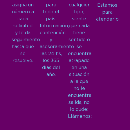
asigna un
para
cualquier
Estamos
número a
todo el
tipo,
para
cada
país.
siente
atenderlo.
solicitud
Información,
que nada
y le da
contención
tiene
seguimiento
y
sentido o
hasta que
asesoramiento
se
se
las 24 hs,
encuentra
resuelve.
los 365
atrapado
días del
en una
año.
situación
a la que
no le
encuentra
salida, no
lo dude:
Llámenos: