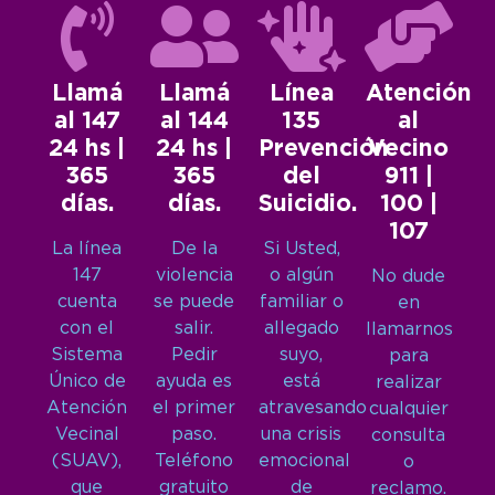
Llamá
Llamá
Línea
Atención
al 147
al 144
135
al
24 hs |
24 hs |
Prevención
Vecino
365
365
del
911 |
días.
días.
Suicidio.
100 |
107
La línea
De la
Si Usted,
147
violencia
o algún
No dude
cuenta
se puede
familiar o
en
con el
salir.
allegado
llamarnos
Sistema
Pedir
suyo,
para
Único de
ayuda es
está
realizar
Atención
el primer
atravesando
cualquier
Vecinal
paso.
una crisis
consulta
(SUAV),
Teléfono
emocional
o
que
gratuito
de
reclamo.