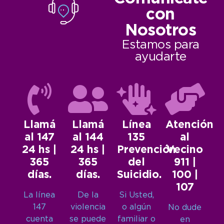
con
Nosotros
Estamos para
ayudarte
Llamá
Llamá
Línea
Atención
al 147
al 144
135
al
24 hs |
24 hs |
Prevención
Vecino
365
365
del
911 |
días.
días.
Suicidio.
100 |
107
La línea
De la
Si Usted,
147
violencia
o algún
No dude
cuenta
se puede
familiar o
en