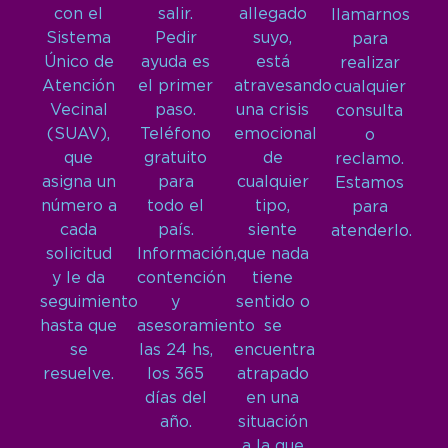
con el
salir.
allegado
llamarnos
Sistema
Pedir
suyo,
para
Único de
ayuda es
está
realizar
Atención
el primer
atravesando
cualquier
Vecinal
paso.
una crisis
consulta
(SUAV),
Teléfono
emocional
o
que
gratuito
de
reclamo.
asigna un
para
cualquier
Estamos
número a
todo el
tipo,
para
cada
país.
siente
atenderlo.
solicitud
Información,
que nada
y le da
contención
tiene
seguimiento
y
sentido o
hasta que
asesoramiento
se
se
las 24 hs,
encuentra
resuelve.
los 365
atrapado
días del
en una
año.
situación
a la que