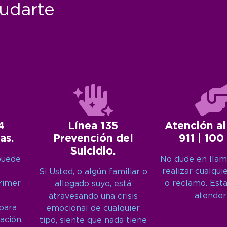
udarte
4
Línea 135
Atención al
as.
Prevención del
911 | 100
Suicidio.
puede
No dude en llam
realizar cualqui
Si Usted, o algún familiar o
primer
o reclamo. Est
allegado suyo, está
atender
atravesando una crisis
 para
emocional de cualquier
ación,
tipo, siente que nada tiene