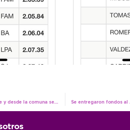
Veinte cipreses fueron robados del Parque y desde la comuna se llama a concientizar
sotros