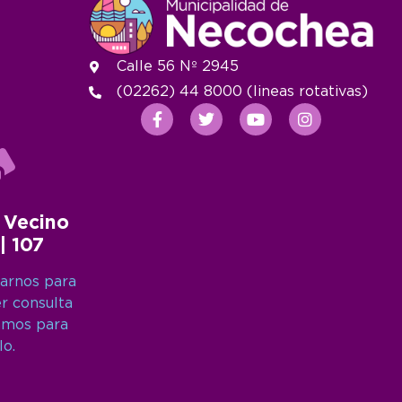
Calle 56 Nº 2945
(02262) 44 8000 (lineas rotativas)
 Vecino
 | 107
arnos para
er consulta
amos para
lo.