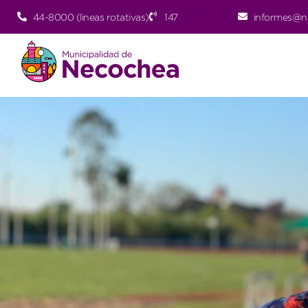
44-8000 (lineas rotativas)
147
informes@n