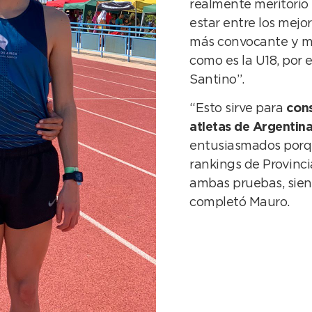
realmente meritorio 
estar entre los mejo
más convocante y má
como es la U18, por 
Santino”.
“Esto sirve para
cons
atletas de Argentin
entusiasmados porqu
rankings de Provinci
ambas pruebas, sien
completó Mauro.