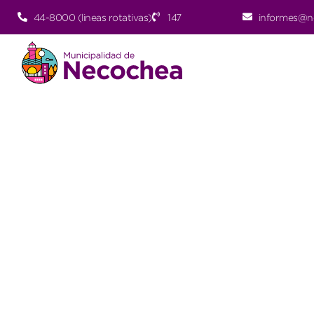
44-8000 (lineas rotativas)
147
informes@n