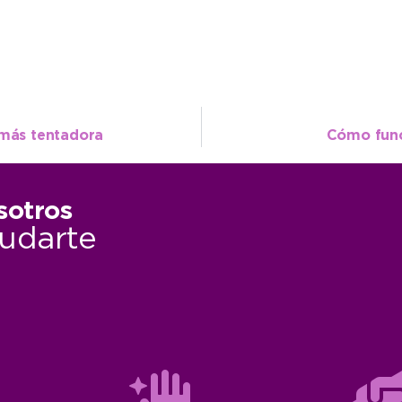
 más tentadora
Cómo func
sotros
udarte