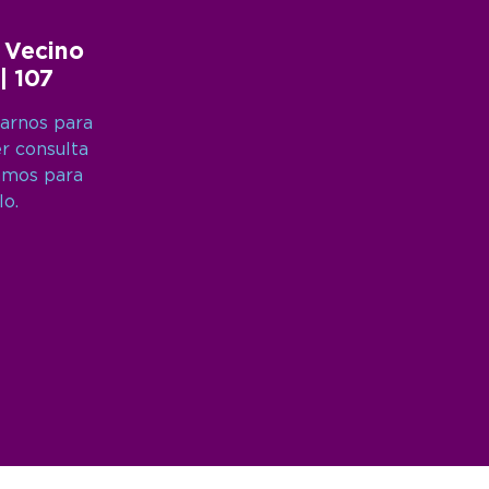
 Vecino
 | 107
arnos para
er consulta
amos para
lo.