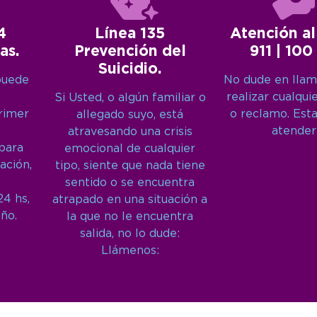
4
Línea 135
Atención al
as.
Prevención del
911 | 100
Suicidio.
puede
No dude en llam
realizar cualqui
Si Usted, o algún familiar o
primer
o reclamo. Est
allegado suyo, está
atender
atravesando una crisis
 para
emocional de cualquier
ación,
tipo, siente que nada tiene
sentido o se encuentra
24 hs,
atrapado en una situación a
año.
la que no le encuentra
salida, no lo dude:
Llámenos: