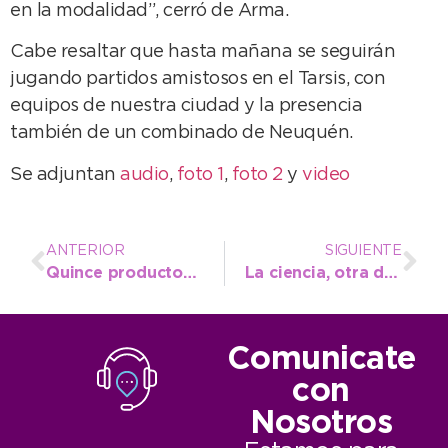
en la modalidad”, cerró de Arma.
Cabe resaltar que hasta mañana se seguirán
jugando partidos amistosos en el Tarsis, con
equipos de nuestra ciudad y la presencia
también de un combinado de Neuquén.
Se adjuntan
audio
,
foto 1
,
foto 2
y
video
ANTERIOR
SIGUIENTE
Quince productos integran la oferta semanal de Frescura Natural
La ciencia, otra de las protagonistas del Festival Infantil
Comunicate
con
Nosotros