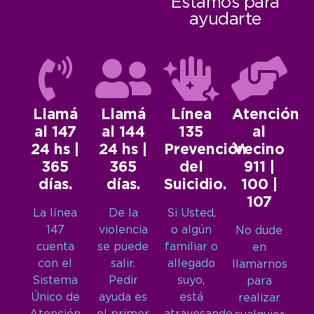
Estamos para
ayudarte
Llamá
Llamá
Línea
Atención
al 147
al 144
135
al
24 hs |
24 hs |
Prevención
Vecino
365
365
del
911 |
días.
días.
Suicidio.
100 |
107
La línea
De la
Si Usted,
147
violencia
o algún
No dude
cuenta
se puede
familiar o
en
con el
salir.
allegado
llamarnos
Sistema
Pedir
suyo,
para
Único de
ayuda es
está
realizar