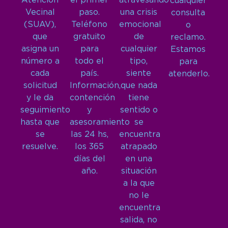
Atención
el primer
atravesando
cualquier
Vecinal
paso.
una crisis
consulta
(SUAV),
Teléfono
emocional
o
que
gratuito
de
reclamo.
asigna un
para
cualquier
Estamos
número a
todo el
tipo,
para
cada
país.
siente
atenderlo.
solicitud
Información,
que nada
y le da
contención
tiene
seguimiento
y
sentido o
hasta que
asesoramiento
se
se
las 24 hs,
encuentra
resuelve.
los 365
atrapado
días del
en una
año.
situación
a la que
no le
encuentra
salida, no