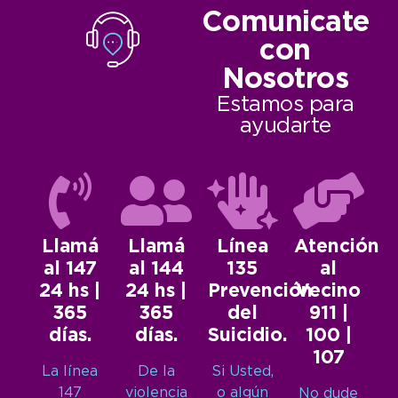
Comunicate
con
Nosotros
Estamos para
ayudarte
Llamá
Llamá
Línea
Atención
al 147
al 144
135
al
24 hs |
24 hs |
Prevención
Vecino
365
365
del
911 |
días.
días.
Suicidio.
100 |
107
La línea
De la
Si Usted,
147
violencia
o algún
No dude