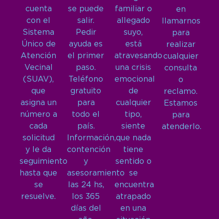
cuenta
se puede
familiar o
en
con el
salir.
allegado
llamarnos
Sistema
Pedir
suyo,
para
Único de
ayuda es
está
realizar
Atención
el primer
atravesando
cualquier
Vecinal
paso.
una crisis
consulta
(SUAV),
Teléfono
emocional
o
que
gratuito
de
reclamo.
asigna un
para
cualquier
Estamos
número a
todo el
tipo,
para
cada
país.
siente
atenderlo.
solicitud
Información,
que nada
y le da
contención
tiene
seguimiento
y
sentido o
hasta que
asesoramiento
se
se
las 24 hs,
encuentra
resuelve.
los 365
atrapado
días del
en una