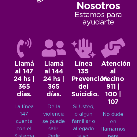
Nosotros
Estamos para
ayudarte
Llamá
Llamá
Línea
Atención
al 147
al 144
135
al
24 hs |
24 hs |
Prevención
Vecino
365
365
del
911 |
días.
días.
Suicidio.
100 |
107
La línea
De la
Si Usted,
147
violencia
o algún
No dude
cuenta
se puede
familiar o
en
con el
salir.
allegado
llamarnos
Sistema
Pedir
suyo,
para