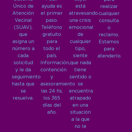
Único de
ayuda es
está
realizar
Atención
el primer
atravesando
cualquier
Vecinal
paso.
una crisis
consulta
(SUAV),
Teléfono
emocional
o
que
gratuito
de
reclamo.
asigna un
para
cualquier
Estamos
número a
todo el
tipo,
para
cada
país.
siente
atenderlo.
solicitud
Información,
que nada
y le da
contención
tiene
seguimiento
y
sentido o
hasta que
asesoramiento
se
se
las 24 hs,
encuentra
resuelve.
los 365
atrapado
días del
en una
año.
situación
a la que
no le