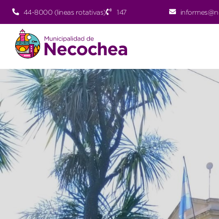
44-8000 (lineas rotativas)
147
informes@n