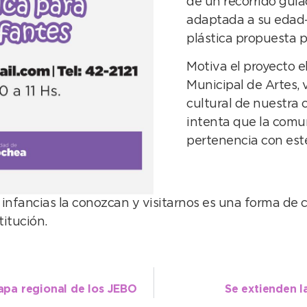
de un recorrido guiad
adaptada a su edad- 
plástica propuesta po
Motiva el proyecto e
Municipal de Artes, 
cultural de nuestra 
intenta que la comu
pertenencia con est
nfancias la conozcan y visitarnos es una forma de 
itución.
tapa regional de los JEBO
Se extienden l