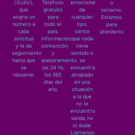
(SUAV),
Teléfono
emocional
o
que
gratuito
de
reclamo.
asigna un
para
cualquier
Estamos
número a
todo el
tipo,
para
cada
país.
siente
atenderlo.
solicitud
Información,
que nada
y le da
contención
tiene
seguimiento
y
sentido o
hasta que
asesoramiento
se
se
las 24 hs,
encuentra
resuelve.
los 365
atrapado
días del
en una
año.
situación
a la que
no le
encuentra
salida, no
lo dude:
Llámenos: