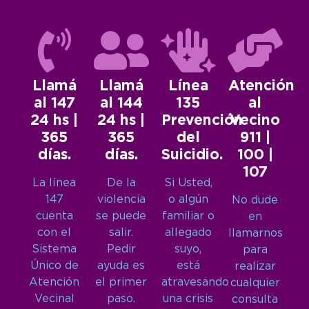
Llamá
Llamá
Línea
Atención
al 147
al 144
135
al
24 hs |
24 hs |
Prevención
Vecino
365
365
del
911 |
días.
días.
Suicidio.
100 |
107
La línea
De la
Si Usted,
147
violencia
o algún
No dude
cuenta
se puede
familiar o
en
con el
salir.
allegado
llamarnos
Sistema
Pedir
suyo,
para
Único de
ayuda es
está
realizar
Atención
el primer
atravesando
cualquier
Vecinal
paso.
una crisis
consulta