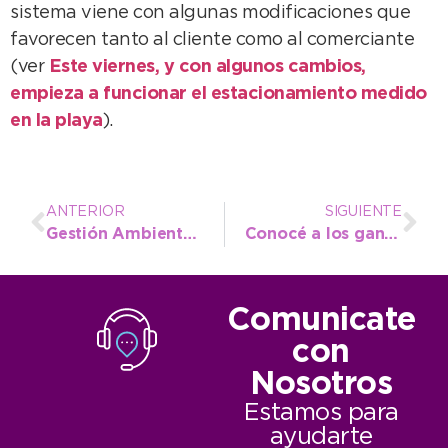
sistema viene con algunas modificaciones que
favorecen tanto al cliente como al comerciante
(ver
Este viernes, y con algunos cambios,
empieza a funcionar el estacionamiento medido
en la playa
).
ANTERIOR
SIGUIENTE
Gestión Ambiental: “Cada uno debe hacerse cargo de sus residuos”
Conocé a los ganadores de los premios “El Filántropo”
Comunicate
con
Nosotros
Estamos para
ayudarte