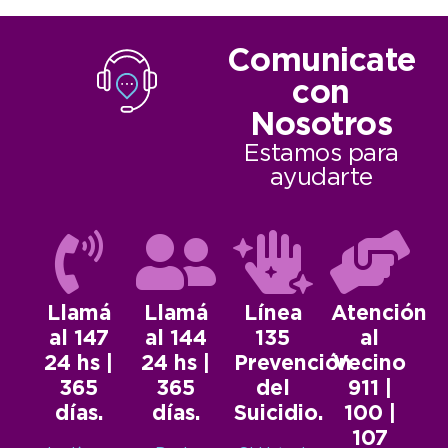
Comunicate
con
Nosotros
Estamos para
ayudarte
Llamá
Llamá
Línea
Atención
al 147
al 144
135
al
24 hs |
24 hs |
Prevención
Vecino
365
365
del
911 |
días.
días.
Suicidio.
100 |
107