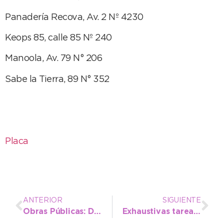
Panadería Recova, Av. 2 Nº 4230
Keops 85, calle 85 Nº 240
Manoola, Av. 79 N° 206
Sabe la Tierra, 89 N° 352
Placa
ANTERIOR
SIGUIENTE
Obras Públicas: Diariamente recolectan basura en la arena y se pide concientización
Exhaustivas tareas de repaso y entoscado en barrios de Quequén