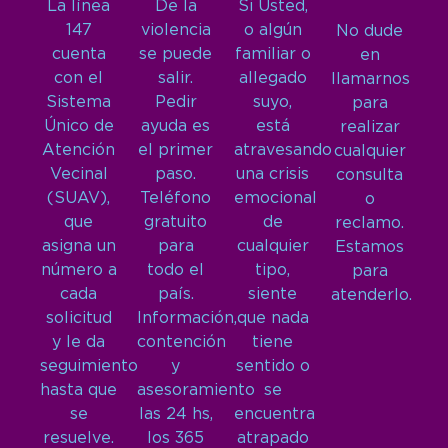
La línea
De la
Si Usted,
147
violencia
o algún
No dude
cuenta
se puede
familiar o
en
con el
salir.
allegado
llamarnos
Sistema
Pedir
suyo,
para
Único de
ayuda es
está
realizar
Atención
el primer
atravesando
cualquier
Vecinal
paso.
una crisis
consulta
(SUAV),
Teléfono
emocional
o
que
gratuito
de
reclamo.
asigna un
para
cualquier
Estamos
número a
todo el
tipo,
para
cada
país.
siente
atenderlo.
solicitud
Información,
que nada
y le da
contención
tiene
seguimiento
y
sentido o
hasta que
asesoramiento
se
se
las 24 hs,
encuentra
resuelve.
los 365
atrapado