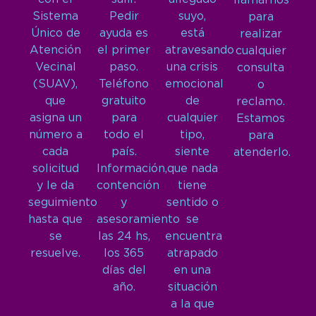
llamarnos
Sistema
Pedir
suyo,
para
Único de
ayuda es
está
realizar
Atención
el primer
atravesando
cualquier
Vecinal
paso.
una crisis
consulta
(SUAV),
Teléfono
emocional
o
que
gratuito
de
reclamo.
asigna un
para
cualquier
Estamos
número a
todo el
tipo,
para
cada
país.
siente
atenderlo.
solicitud
Información,
que nada
y le da
contención
tiene
seguimiento
y
sentido o
hasta que
asesoramiento
se
se
las 24 hs,
encuentra
resuelve.
los 365
atrapado
días del
en una
año.
situación
a la que