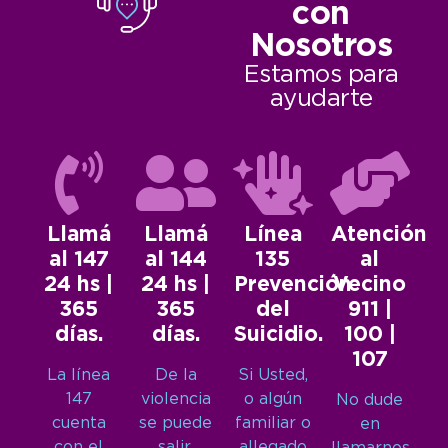
con
Nosotros
Estamos para
ayudarte
Llamá
Llamá
Línea
Atención
al 147
al 144
135
al
24 hs |
24 hs |
Prevención
Vecino
365
365
del
911 |
días.
días.
Suicidio.
100 |
107
La línea
De la
Si Usted,
147
violencia
o algún
No dude
cuenta
se puede
familiar o
en
con el
salir.
allegado