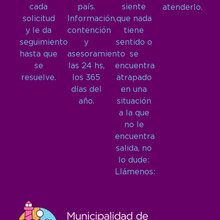
cada
país.
siente
atenderlo.
solicitud
Información,
que nada
y le da
contención
tiene
seguimiento
y
sentido o
hasta que
asesoramiento
se
se
las 24 hs,
encuentra
resuelve.
los 365
atrapado
días del
en una
año.
situación
a la que
no le
encuentra
salida, no
lo dude:
Llámenos: