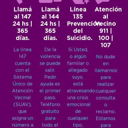
Llamá
Llamá
Línea
Atención
al 147
al 144
135
al
24 hs |
24 hs |
Prevención
Vecino
365
365
del
911 |
días.
días.
Suicidio.
100 |
107
La línea
De la
Si Usted,
147
violencia
o algún
No dude
cuenta
se puede
familiar o
en
con el
salir.
allegado
llamarnos
Sistema
Pedir
suyo,
para
Único de
ayuda es
está
realizar
Atención
el primer
atravesando
cualquier
Vecinal
paso.
una crisis
consulta
(SUAV),
Teléfono
emocional
o
que
gratuito
de
reclamo.
asigna un
para
cualquier
Estamos
número a
todo el
tipo,
para