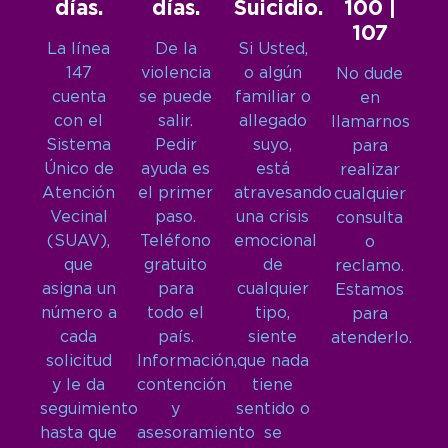
días.
días.
Suicidio.
100 |
107
La línea
De la
Si Usted,
147
violencia
o algún
No dude
cuenta
se puede
familiar o
en
con el
salir.
allegado
llamarnos
Sistema
Pedir
suyo,
para
Único de
ayuda es
está
realizar
Atención
el primer
atravesando
cualquier
Vecinal
paso.
una crisis
consulta
(SUAV),
Teléfono
emocional
o
que
gratuito
de
reclamo.
asigna un
para
cualquier
Estamos
número a
todo el
tipo,
para
cada
país.
siente
atenderlo.
solicitud
Información,
que nada
y le da
contención
tiene
seguimiento
y
sentido o
hasta que
asesoramiento
se