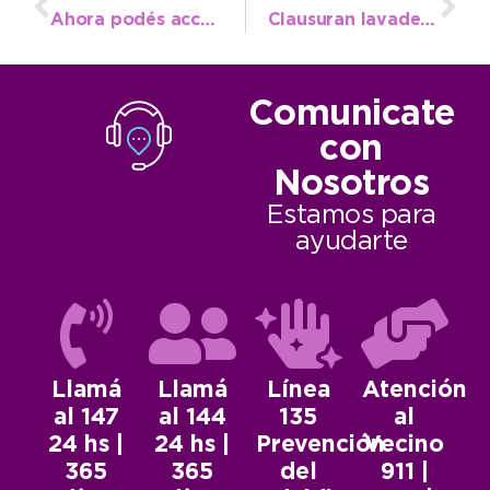
Ahora podés acceder a tu «Primer Crédito PyME»
Clausuran lavadero de autos ubicado en pleno centro de la ciudad
Comunicate
con
Nosotros
Estamos para
ayudarte
Llamá
Llamá
Línea
Atención
al 147
al 144
135
al
24 hs |
24 hs |
Prevención
Vecino
365
365
del
911 |