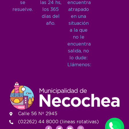
se
las 24 hs,
encuentra
resuelve.
los 365
atrapado
días del
en una
año.
situación
a la que
no le
encuentra
salida, no
lo dude:
Llámenos:
Calle 56 Nº 2945
(02262) 44 8000 (lineas rotativas)