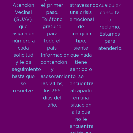
Atención
el primer
atravesando
cualquier
Vecinal
paso.
una crisis
consulta
(SUAV),
Teléfono
emocional
o
que
gratuito
de
reclamo.
asigna un
para
cualquier
Estamos
número a
todo el
tipo,
para
cada
país.
siente
atenderlo.
solicitud
Información,
que nada
y le da
contención
tiene
seguimiento
y
sentido o
hasta que
asesoramiento
se
se
las 24 hs,
encuentra
resuelve.
los 365
atrapado
días del
en una
año.
situación
a la que
no le
encuentra