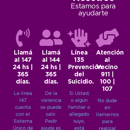
Estamos para
ayudarte
Llamá
Llamá
Línea
Atención
al 147
al 144
135
al
24 hs |
24 hs |
Prevención
Vecino
365
365
del
911 |
días.
días.
Suicidio.
100 |
107
La línea
De la
Si Usted,
147
violencia
o algún
No dude
cuenta
se puede
familiar o
en
con el
salir.
allegado
llamarnos
Sistema
Pedir
suyo,
para
Único de
ayuda es
está
realizar