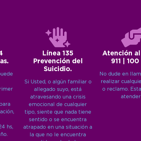
4
Línea 135
Atención al
as.
Prevención del
911 | 100
Suicidio.
puede
No dude en llam
realizar cualqui
Si Usted, o algún familiar o
primer
o reclamo. Est
allegado suyo, está
atender
atravesando una crisis
 para
emocional de cualquier
ación,
tipo, siente que nada tiene
sentido o se encuentra
24 hs,
atrapado en una situación a
año.
la que no le encuentra