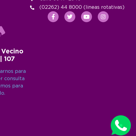
(02262) 44 8000 (lineas rotativas)
 Vecino
 | 107
arnos para
er consulta
amos para
lo.