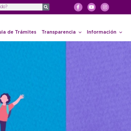
uia de Trámites
Transparencia
Información