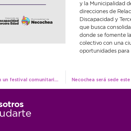
y la Municipalidad d
direcciones de Rela
Discapacidad y Terce
que busca consolidar
donde se fomente la
colectivo con una c
oportunidades para 
Celebraron la llegada de la primavera con un festival comunitario en el CIM Quequén
sotros
udarte