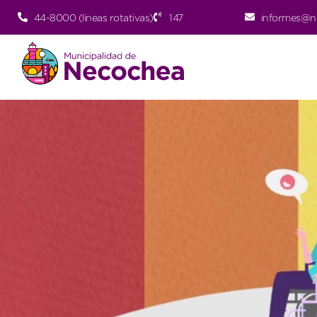
44-8000 (lineas rotativas)
147
informes@n