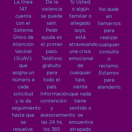
La línea
De la
Si Usted,
147
violencia
o algún
No dude
cuenta
se puede
familiar o
en
con el
salir.
allegado
llamarnos
Sistema
Pedir
suyo,
para
Único de
ayuda es
está
realizar
Atención
el primer
atravesando
cualquier
Vecinal
paso.
una crisis
consulta
(SUAV),
Teléfono
emocional
o
que
gratuito
de
reclamo.
asigna un
para
cualquier
Estamos
número a
todo el
tipo,
para
cada
país.
siente
atenderlo.
solicitud
Información,
que nada
y le da
contención
tiene
seguimiento
y
sentido o
hasta que
asesoramiento
se
se
las 24 hs,
encuentra
resuelve.
los 365
atrapado