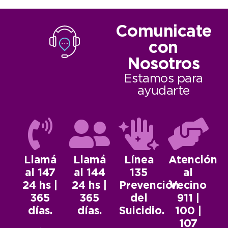
Comunicate
con
Nosotros
Estamos para
ayudarte
Llamá
Llamá
Línea
Atención
al 147
al 144
135
al
24 hs |
24 hs |
Prevención
Vecino
365
365
del
911 |
días.
días.
Suicidio.
100 |
107