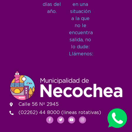
días del
en una
año.
situación
a la que
no le
encuentra
salida, no
lo dude:
Llámenos:
Calle 56 Nº 2945
(02262) 44 8000 (lineas rotativas)