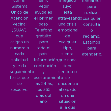
con el
salir.
allegado
llamarnos
Sistema
Pedir
suyo,
para
Único de
ayuda es
está
realizar
Atención
el primer
atravesando
cualquier
Vecinal
paso.
una crisis
consulta
(SUAV),
Teléfono
emocional
o
que
gratuito
de
reclamo.
asigna un
para
cualquier
Estamos
número a
todo el
tipo,
para
cada
país.
siente
atenderlo.
solicitud
Información,
que nada
y le da
contención
tiene
seguimiento
y
sentido o
hasta que
asesoramiento
se
se
las 24 hs,
encuentra
resuelve.
los 365
atrapado
días del
en una
año.
situación
a la que