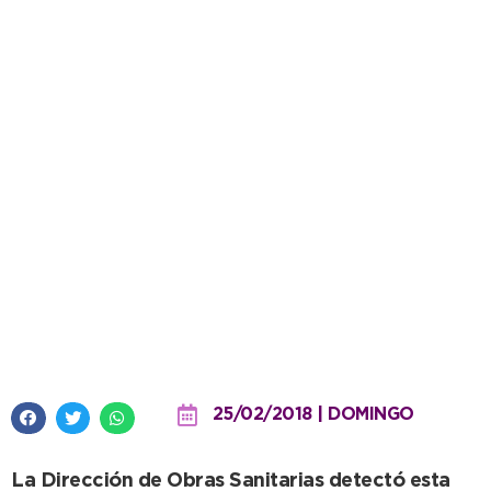
Este lunes se producirá un corte
de agua en la Villa Balnearia
para reparar una pérdida en la
calle 87
25/02/2018 | DOMINGO
La Dirección de Obras Sanitarias detectó esta