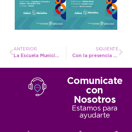
ANTERIOR
SIGUIENTE
La Escuela Municipal de natación adaptada participó del 2º Open Internacional
Con la presencia del Intendente se dio inicio a la Expo Educativa 2025
Comunicate
con
Nosotros
Estamos para
ayudarte