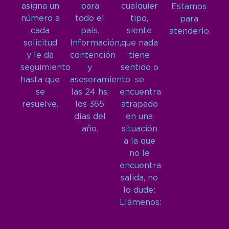
asigna un
para
cualquier
Estamos
número a
todo el
tipo,
para
cada
país.
siente
atenderlo.
solicitud
Información,
que nada
y le da
contención
tiene
seguimiento
y
sentido o
hasta que
asesoramiento
se
se
las 24 hs,
encuentra
resuelve.
los 365
atrapado
días del
en una
año.
situación
a la que
no le
encuentra
salida, no
lo dude:
Llámenos: