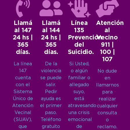
Llamá
Llamá
Línea
Atención
al 147
al 144
135
al
24 hs |
24 hs |
Prevención
Vecino
365
365
del
911 |
días.
días.
Suicidio.
100 |
107
La línea
De la
Si Usted,
147
violencia
o algún
No dude
cuenta
se puede
familiar o
en
con el
salir.
allegado
llamarnos
Sistema
Pedir
suyo,
para
Único de
ayuda es
está
realizar
Atención
el primer
atravesando
cualquier
Vecinal
paso.
una crisis
consulta
(SUAV),
Teléfono
emocional
o
que
gratuito
de
reclamo.