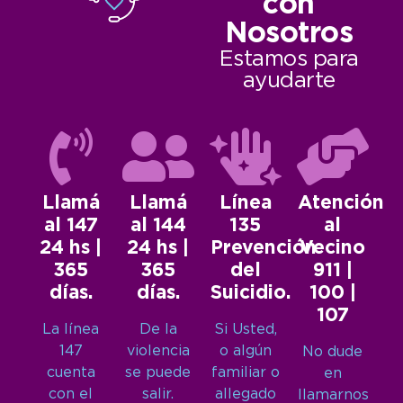
con
Nosotros
Estamos para
ayudarte
Llamá
Llamá
Línea
Atención
al 147
al 144
135
al
24 hs |
24 hs |
Prevención
Vecino
365
365
del
911 |
días.
días.
Suicidio.
100 |
107
La línea
De la
Si Usted,
147
violencia
o algún
No dude
cuenta
se puede
familiar o
en
con el
salir.
allegado
llamarnos