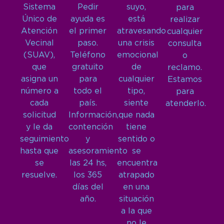
Sistema
Pedir
suyo,
para
Único de
ayuda es
está
realizar
Atención
el primer
atravesando
cualquier
Vecinal
paso.
una crisis
consulta
(SUAV),
Teléfono
emocional
o
que
gratuito
de
reclamo.
asigna un
para
cualquier
Estamos
número a
todo el
tipo,
para
cada
país.
siente
atenderlo.
solicitud
Información,
que nada
y le da
contención
tiene
seguimiento
y
sentido o
hasta que
asesoramiento
se
se
las 24 hs,
encuentra
resuelve.
los 365
atrapado
días del
en una
año.
situación
a la que
no le