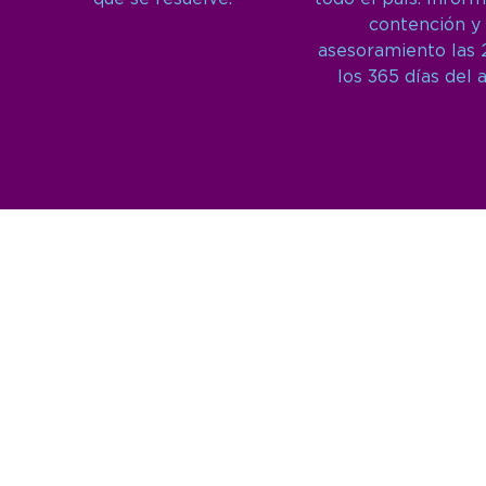
contención y
asesoramiento las 
los 365 días del 