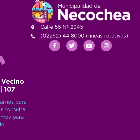
Calle 56 Nº 2945
(02262) 44 8000 (lineas rotativas)
 Vecino
 | 107
arnos para
er consulta
amos para
lo.