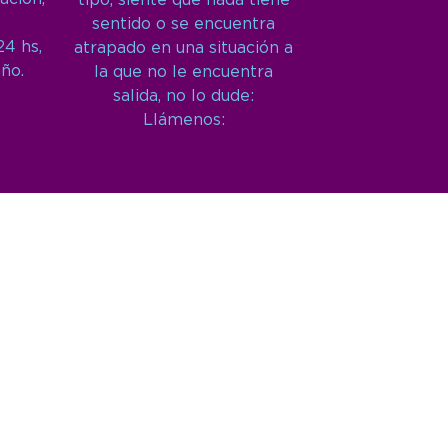
tipo, siente que nada tiene
sentido o se encuentra
24 hs,
atrapado en una situación a
año.
la que no le encuentra
salida, no lo dude:
Llámenos: