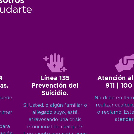
sotros
udarte
4
Línea 135
Atención al
as.
Prevención del
911 | 100
Suicidio.
puede
No dude en llam
realizar cualqui
Si Usted, o algún familiar o
primer
o reclamo. Est
allegado suyo, está
atender
atravesando una crisis
 para
emocional de cualquier
ación,