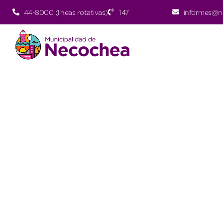
44-8000 (lineas rotativas)
147
informes@n