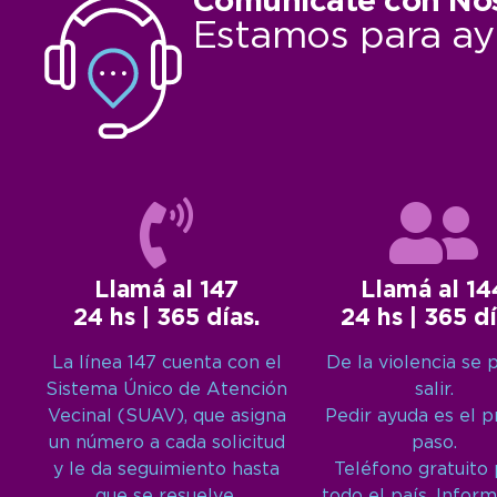
Comunicate con No
Estamos para ay
Llamá al 147
Llamá al 14
24 hs | 365 días.
24 hs | 365 dí
La línea 147 cuenta con el
De la violencia se 
Sistema Único de Atención
salir.
Vecinal (SUAV), que asigna
Pedir ayuda es el 
un número a cada solicitud
paso.
y le da seguimiento hasta
Teléfono gratuito
que se resuelve.
todo el país. Inform