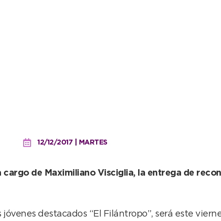
mios “El Filántropo” en e
12/12/2017 | MARTES
a cargo de Maximiliano Visciglia, la entrega de rec
 jóvenes destacados “El Filántropo”, será este viernes 