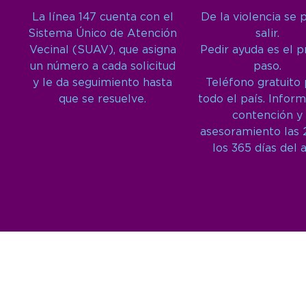
La línea 147 cuenta con el
De la violencia se 
Sistema Único de Atención
salir.
Vecinal (SUAV), que asigna
Pedir ayuda es el 
un número a cada solicitud
paso.
y le da seguimiento hasta
Teléfono gratuito
que se resuelve.
todo el país. Inform
contención y
asesoramiento las 
los 365 días del 