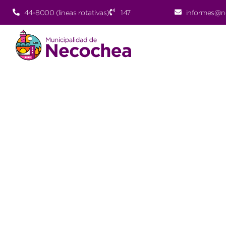
44-8000 (lineas rotativas)
147
informes@n