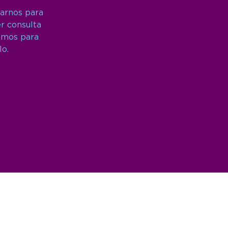
arnos para
er consulta
amos para
lo.