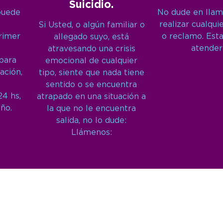
Suicidio.
puede
No dude en llam
realizar cualqui
Si Usted, o algún familiar o
primer
o reclamo. Est
allegado suyo, está
atender
atravesando una crisis
 para
emocional de cualquier
ación,
tipo, siente que nada tiene
sentido o se encuentra
24 hs,
atrapado en una situación a
año.
la que no le encuentra
salida, no lo dude:
Llámenos: