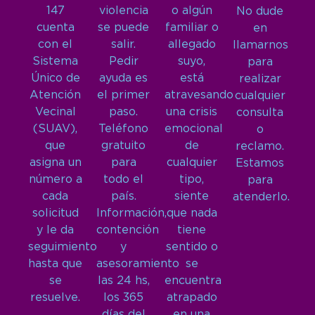
147
violencia
o algún
No dude
cuenta
se puede
familiar o
en
con el
salir.
allegado
llamarnos
Sistema
Pedir
suyo,
para
Único de
ayuda es
está
realizar
Atención
el primer
atravesando
cualquier
Vecinal
paso.
una crisis
consulta
(SUAV),
Teléfono
emocional
o
que
gratuito
de
reclamo.
asigna un
para
cualquier
Estamos
número a
todo el
tipo,
para
cada
país.
siente
atenderlo.
solicitud
Información,
que nada
y le da
contención
tiene
seguimiento
y
sentido o
hasta que
asesoramiento
se
se
las 24 hs,
encuentra
resuelve.
los 365
atrapado
días del
en una