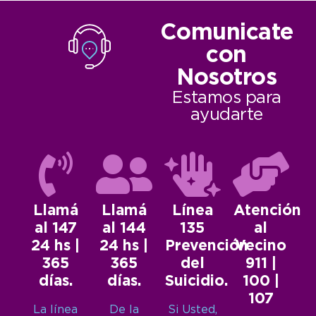
Comunicate
con
Nosotros
Estamos para
ayudarte
Llamá
Llamá
Línea
Atención
al 147
al 144
135
al
24 hs |
24 hs |
Prevención
Vecino
365
365
del
911 |
días.
días.
Suicidio.
100 |
107
La línea
De la
Si Usted,