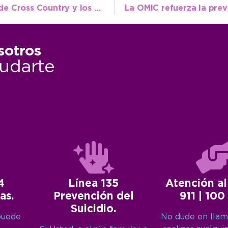
Atletismo: Marchetti clasificó al Nacional de Cross Country y los hermanos Yepes brillaron en Balcarce
sotros
udarte
4
Línea 135
Atención al
as.
Prevención del
911 | 100
Suicidio.
puede
No dude en llam