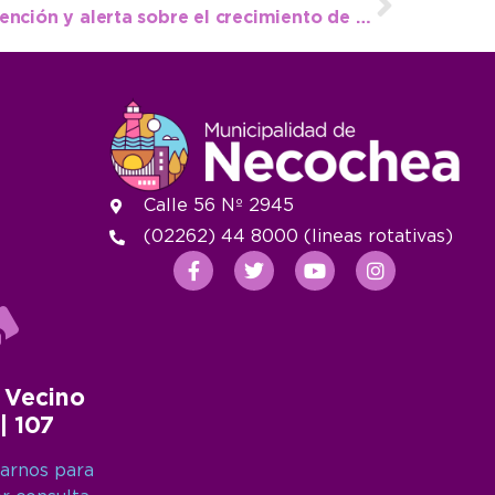
La OMIC refuerza la prevención y alerta sobre el crecimiento de las estafas digitales
Calle 56 Nº 2945
(02262) 44 8000 (lineas rotativas)
 Vecino
 | 107
arnos para