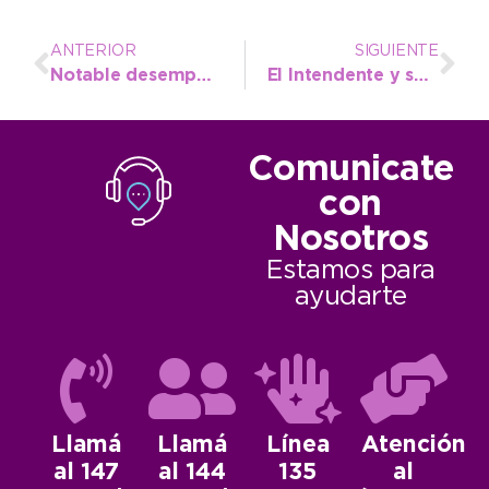
ANTERIOR
SIGUIENTE
Notable desempeño de Tiago Rojas en la Copa Buenos Aires, selectiva para los Juegos Evita
El Intendente y su equipo atendieron los reclamos de los vecinos en una nueva visita al Barrio 9 de Julio
Comunicate
con
Nosotros
Estamos para
ayudarte
Llamá
Llamá
Línea
Atención
al 147
al 144
135
al