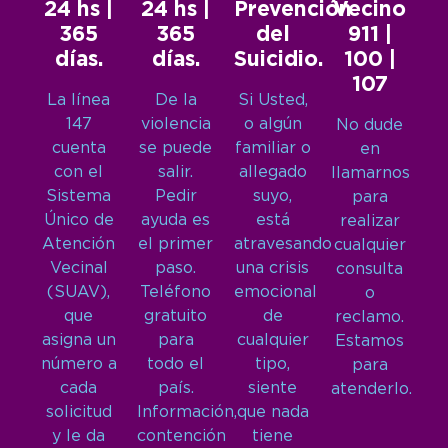
24 hs |
24 hs |
Prevención
Vecino
365
365
del
911 |
días.
días.
Suicidio.
100 |
107
La línea
De la
Si Usted,
147
violencia
o algún
No dude
cuenta
se puede
familiar o
en
con el
salir.
allegado
llamarnos
Sistema
Pedir
suyo,
para
Único de
ayuda es
está
realizar
Atención
el primer
atravesando
cualquier
Vecinal
paso.
una crisis
consulta
(SUAV),
Teléfono
emocional
o
que
gratuito
de
reclamo.
asigna un
para
cualquier
Estamos
número a
todo el
tipo,
para
cada
país.
siente
atenderlo.
solicitud
Información,
que nada
y le da
contención
tiene