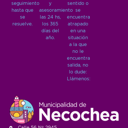
seguimiento
y
sentido o
hasta que
asesoramiento
se
se
las 24 hs,
encuentra
resuelve.
los 365
atrapado
días del
en una
año.
situación
a la que
no le
encuentra
salida, no
lo dude:
Llámenos:
Calle 56 Nº 2945