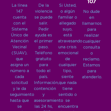
107
La línea
De la
Si Usted,
147
violencia
o algún
No dude
cuenta
se puede
familiar o
en
con el
salir.
allegado
llamarnos
Sistema
Pedir
suyo,
para
Único de
ayuda es
está
realizar
Atención
el primer
atravesando
cualquier
Vecinal
paso.
una crisis
consulta
(SUAV),
Teléfono
emocional
o
que
gratuito
de
reclamo.
asigna un
para
cualquier
Estamos
número a
todo el
tipo,
para
cada
país.
siente
atenderlo.
solicitud
Información,
que nada
y le da
contención
tiene
seguimiento
y
sentido o
hasta que
asesoramiento
se
se
las 24 hs,
encuentra