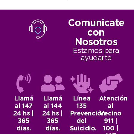
Comunicate
con
Nosotros
Estamos para
ayudarte
Llamá
Llamá
Línea
Atención
al 147
al 144
135
al
24 hs |
24 hs |
Prevención
Vecino
365
365
del
911 |
días.
días.
Suicidio.
100 |