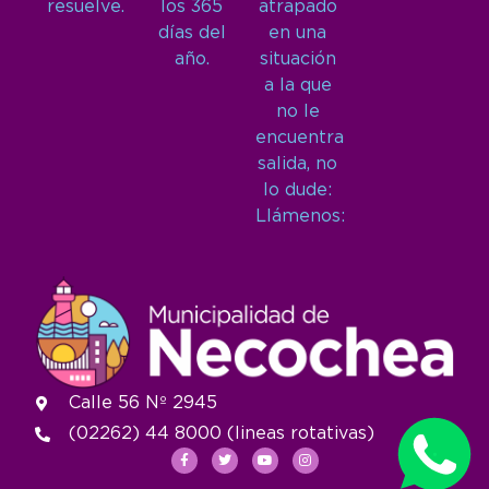
resuelve.
los 365
atrapado
días del
en una
año.
situación
a la que
no le
encuentra
salida, no
lo dude:
Llámenos:
Calle 56 Nº 2945
(02262) 44 8000 (lineas rotativas)