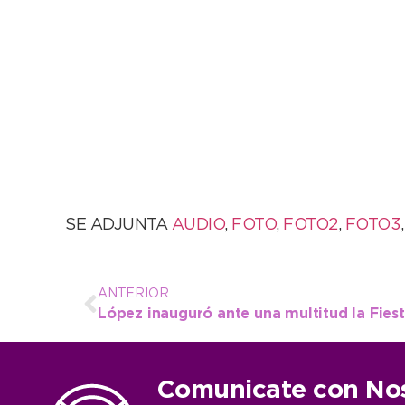
SE ADJUNTA
AUDIO
,
FOTO
,
FOTO2
,
FOTO3
ANTERIOR
López inauguró ante una multitud la Fies
Comunicate con No