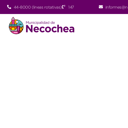
44-8000 (lineas rotativas)
147
informes@n