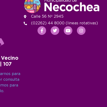
Calle 56 Nº 2945
(02262) 44 8000 (lineas rotativas)
 Vecino
 | 107
arnos para
er consulta
amos para
lo.