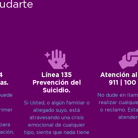
udarte
4
Línea 135
Atención al
as.
Prevención del
911 | 100
Suicidio.
puede
No dude en llam
realizar cualqui
Si Usted, o algún familiar o
primer
o reclamo. Est
allegado suyo, está
atender
atravesando una crisis
 para
emocional de cualquier
ación,
tipo, siente que nada tiene