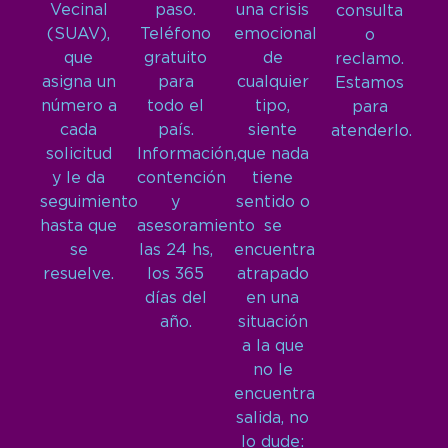
Vecinal
paso.
una crisis
consulta
(SUAV),
Teléfono
emocional
o
que
gratuito
de
reclamo.
asigna un
para
cualquier
Estamos
número a
todo el
tipo,
para
cada
país.
siente
atenderlo.
solicitud
Información,
que nada
y le da
contención
tiene
seguimiento
y
sentido o
hasta que
asesoramiento
se
se
las 24 hs,
encuentra
resuelve.
los 365
atrapado
días del
en una
año.
situación
a la que
no le
encuentra
salida, no
lo dude: