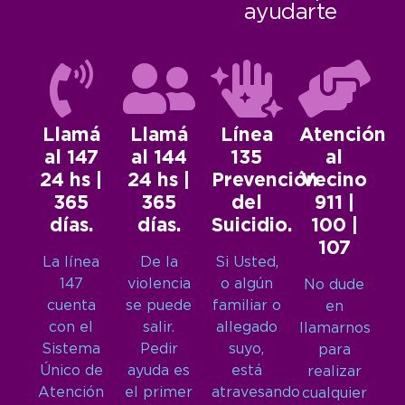
ayudarte
Llamá
Llamá
Línea
Atención
al 147
al 144
135
al
24 hs |
24 hs |
Prevención
Vecino
365
365
del
911 |
días.
días.
Suicidio.
100 |
107
La línea
De la
Si Usted,
147
violencia
o algún
No dude
cuenta
se puede
familiar o
en
con el
salir.
allegado
llamarnos
Sistema
Pedir
suyo,
para
Único de
ayuda es
está
realizar
Atención
el primer
atravesando
cualquier